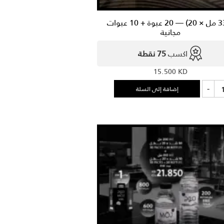
(330 مل × 20) — 20 عبوة + 10 عبوات
مجانية
اكسب
75 نقطة
15.500
KD
ة
-
إضافة إلى السلة
(3
20)
ة
ات
نية