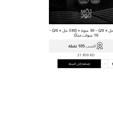
(200 مل × 20) – 30 عبوة + (330 مل × 20) –
10 عبوات مجانًا
اكسب
105 نقطة
21.850
KD
ة
-
إضافة إلى السلة
(2
20)
ة
(3
20)