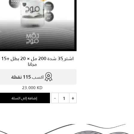
اشتر 
مجانا
اكسب
115 نقطة
23.000
KD
كمية
-
+
إضافة إلى السلة
اشتر
ِ35
شدة
200
مل
×
20
بطل