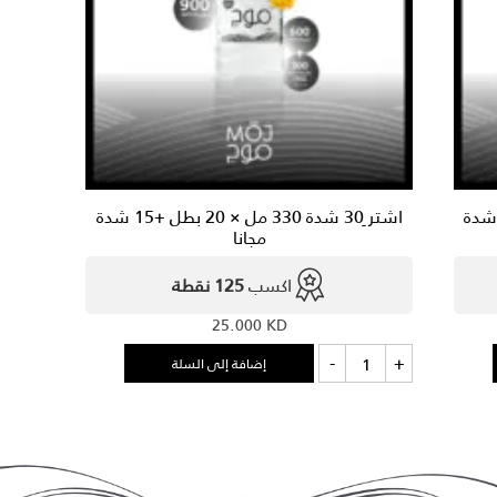
-
10
عبو
مجان
ِ35 شدة 200 مل × 20 بطل +15 شدة
اشتر ِ30 شدة 330 مل × 20 بطل +15 شدة
مجانا
اكسب
125 نقطة
25.000
KD
كمية
-
+
إضافة إلى السلة
اشتر
ِ30
شدة
330
مل
×
20
بطل