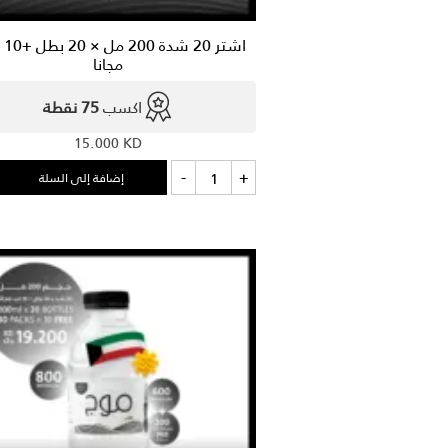
اشتر 
مجانا
اكسب
75 نقطة
15.000
KD
كمية
-
+
إضافة إلى السلة
اشتر
20
شدة
200
مل
×
20
بطل
+10
شدة
مجانا