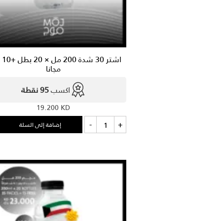
اشتر 
مجانا
اكسب
95 نقطة
19.200
KD
كمية
-
+
إضافة إلى السلة
اشتر
30
شدة
200
مل
×
20
بطل
+10
شدة
مجانا