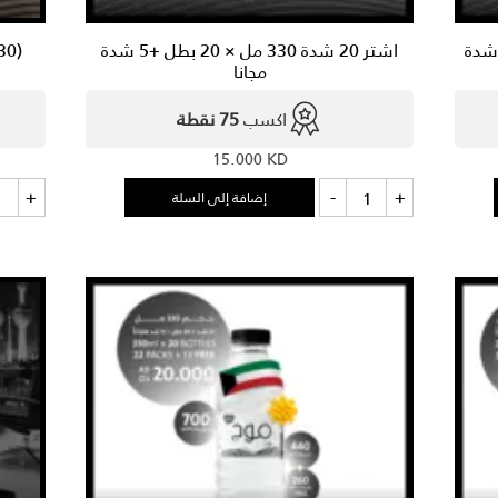
20 شدة 200 مل × 20 بطل +10 شدة
اشتر 20 شدة 330 مل × 20 بطل +5 شدة
مجانا
اكسب
75 نقطة
15.000
KD
كمية
كمي
+
-
+
إضافة إلى السلة
اشتر
30
20
مل
شدة
×
330
مل
—
20
×
20
عبو
بطل
+
10
+5
شدة
عبو
مجانا
مجا