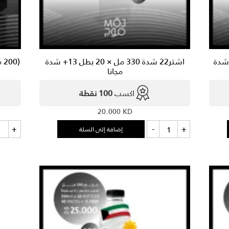
30 شدة 200 مل × 20 بطل +10 شدة
اشتر22 شدة 330 مل × 20 بطل 13+ شدة
مجانا
اكسب
100 نقطة
20.000
KD
كمية
كمي
+
-
+
إضافة إلى السلة
اشتر22
00
شدة
مل
×
330
مل
-
×
30
20
بطل
عبو
+
13+
شدة
30
مجانا
مل
×