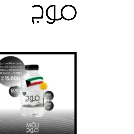
Ski
t
conten