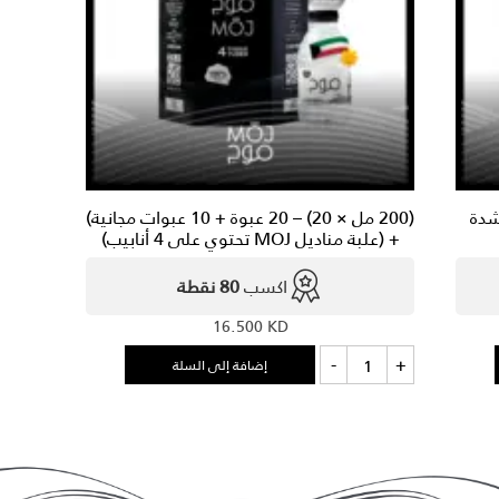
موج
مو
1
1
عبوة)
عبو
دة 330 مل × 20 بطل)+5 شدة
(200 مل × 20) – 20 عبوة + 10 عبوات مجانية)
+ (علبة مناديل MOJ تحتوي على 4 أنابيب)
اكسب
80 نقطة
16.500
KD
كمية
-
+
إضافة إلى السلة
(200
مل
×
20)
-
20
عبوة
+