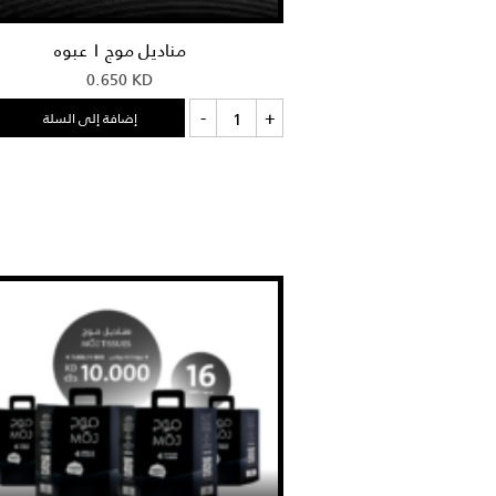
مناديل موج ١ عبوه
0.650
KD
كمية
-
+
إضافة إلى السلة
مناديل
موج
١
عبوه