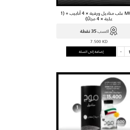
MŌJ 3 علب مناديل ورقية × 4 أنابيب + (1
علبة × 4 مجانًا)
اكسب
35 نقطة
7.500
KD
ة
-
إضافة إلى السلة
M
ب
ديل
ية
بيب
ة
ًا)