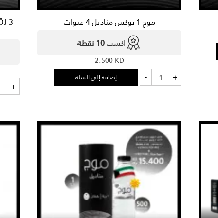
موج 1 بوكس مناديل 4 عبوات
اكسب
10 نقطة
2.500
KD
كمية
-
+
إضافة إلى السلة
موج
كمي
+
1
ŌJ
بوكس
3
مناديل
عل
4
منا
عبوات
ورق
×
4
أنا
+
(1
علب
×
4
مجان