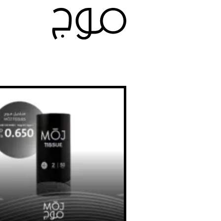
Ski
t
conten