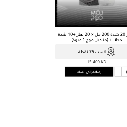
اشتر 20 شدة 200 مل × 20 بطل+10 شدة
مجانا + (مناديل موج 1 عبوة)
اكسب
75 نقطة
15.400
KD
ة
-
إضافة إلى السلة
ر
ة
2
بطل+10
ة
نا
اديل