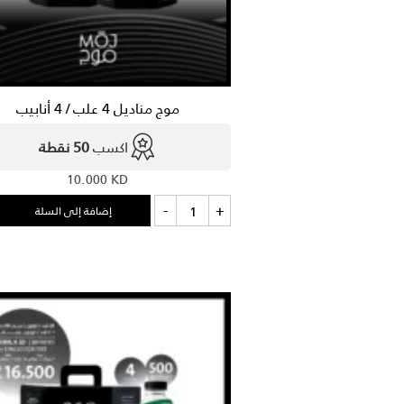
موج مناديل 4 علب / 4 أنابيب
اكسب
50 نقطة
10.000
KD
كمية
-
+
إضافة إلى السلة
موج
مناديل
4
علب
/
4
أنابيب