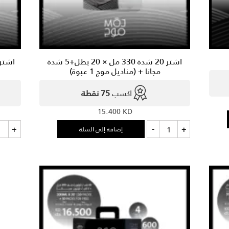
اشتر 20 شدة 330 مل × 20 بطل+5 شدة
مجانا + (مناديل موج 1 عبوة)
اكسب
75 نقطة
15.400
KD
كمية
كمي
+
-
+
إضافة إلى السلة
اشتر
اشت
20
20
شدة
شد
00
330
مل
مل
×
×
20
20
بطل+5
شدة
شد
مجانا
مجا
+
+
(مناديل
(من