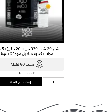
اشتر 20 ش
مجانا +(علبه مناديل موجX4عبوة)
اكسب
80 نقطة
16.500
KD
كمية
-
+
إضافة إلى السلة
اشتر
20
شدة
330
مل
×
20
بطل)+5