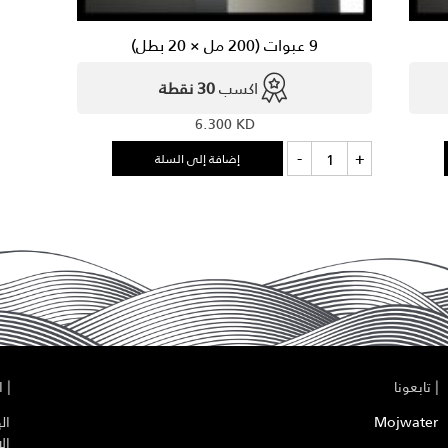
9 عبوات (200 مل × 20 بطل)
اكسب
30 نقطة
6.300
KD
كمية
-
+
إضافة إلى السلة
9
عبوات
(200
مل
×
20
بطل)
|
تابعونا
|
ال
Mojwater
ال
ال