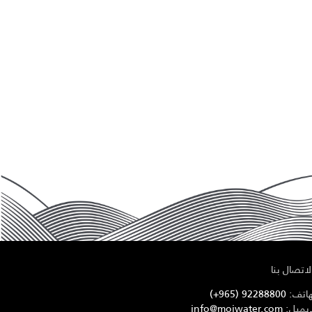
اتصال بنا
هاتف:
92288800 (965+)
ايميل:
info@mojwater.com