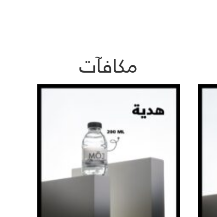
مكافآت