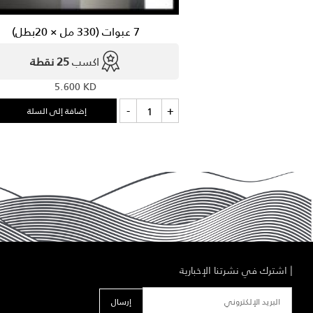
7 عبوات (330 مل × 20بطل)
اكسب
25 نقطة
5.600
KD
كمية
-
+
إضافة إلى السلة
7
عبوات
(330
مل
×
20بطل)
|
اشترك في نشرتنا الإخبارية