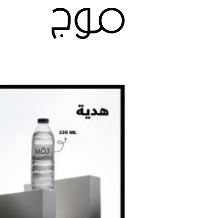
Ski
t
conten