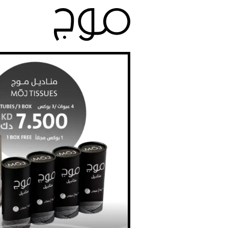
Ski
t
conten