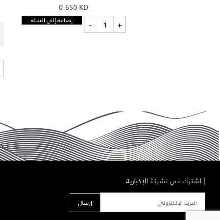
0.650
KD
كمية
إضافة إلى السلة
-
+
مناديل
موج
١
عبوه
+
|
اشترك في نشرتنا الإخبارية