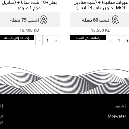
عبوات مجانية) + (علبة مناديل
بطل+10 شدة مجانا + (مناديل
MOJ تحتوي على 4 أنابيب)
موج 1 عبوة)
اكسب
80 نقطة
اكسب
75 نقطة
15.400
KD
16.500
KD
كمية
كمية
إضافة إلى السلة
إضافة إلى السلة
-
+
-
(200
اشتر
مل
20
×
شدة
200
20)
-
مل
×
20
عبوة
20
+
بطل+10
10
شدة
عبوات
مجانا
مجانية)
+
+
(مناديل
(علبة
موج
مناديل
1
MOJ
عبوة)
|
تابعونا
|
ال
تحتوي
على
Mojwater
ال
4
ال
أنابيب)