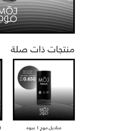
منتجات ذات صلة
مناديل موج ١ عبوه