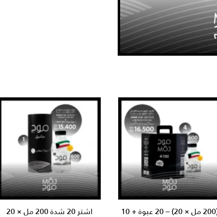
×
4
مجانًا)
(200 مل × 20) – 20 عبوة + 10
اشتر 20 شدة 200 مل × 20