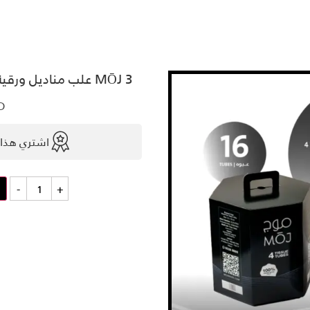
MŌJ 3 علب مناديل ورقية × 4 أنابيب + (1 علبة × 4 مجانًا)
D
اشتري هذا 
كمية
-
+
MŌJ
3
علب
مناديل
ورقية
×
4
أنابيب
+
(1
علبة