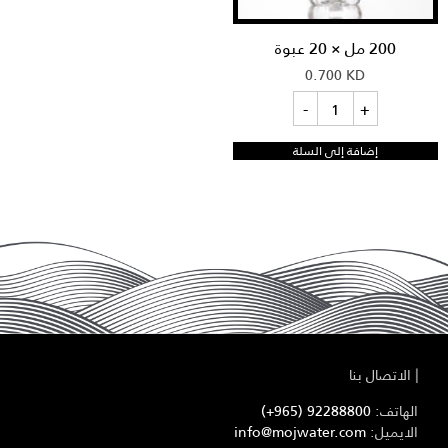
200 مل × 20 عبوة
0.700
KD
كمية
-
+
200
مل
×
إضافة إلى السلة
20
عبوة
|
الاتصال بنا
الهاتف:
92288800 (965+)
الايميل:
info@mojwater.com