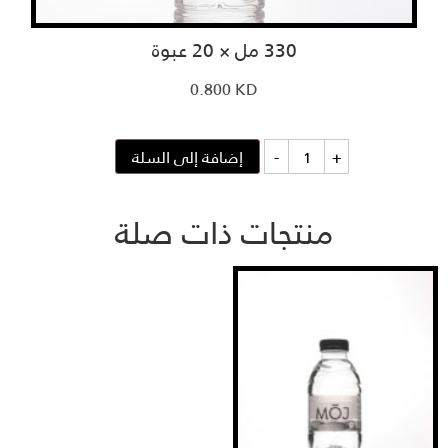
330 مل × 20 عبوة
0.800
KD
كمية
+
-
إضافة إلى السلة
330
مل
×
20
منتجات ذات صلة
عبوة