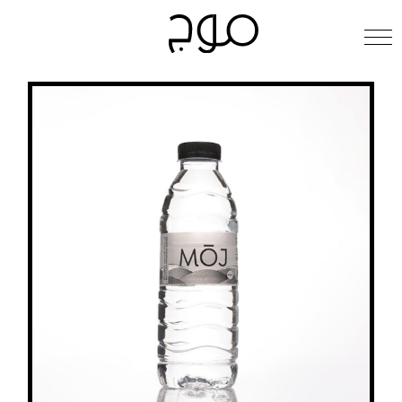
Ski
t
conten